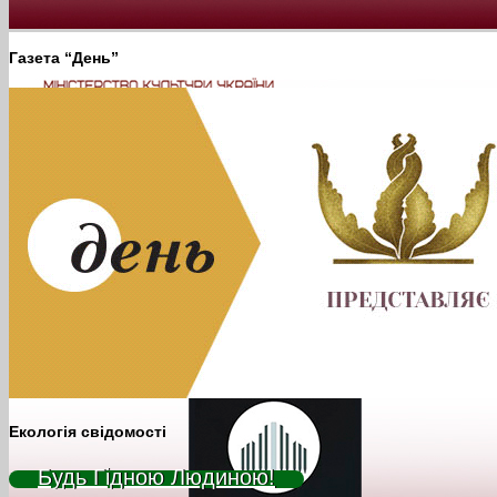
Газета “День”
Екологія свідомості
Будь Гідною Людиною!