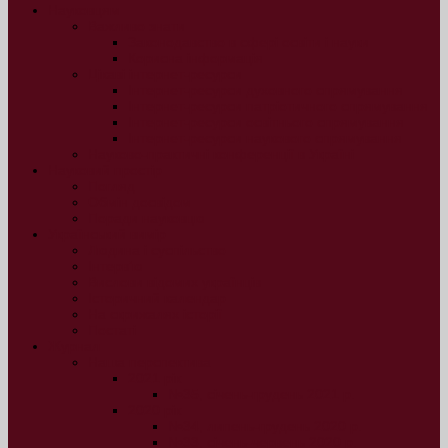
Науковцям
Важливо знати
Законодавство в сфері освіти і науки
Корисна інформація
Цікаві інтернет-ресурси
Інтернет-ресурси духовного спрямування
Інтернет-ресурси патріотичного спрямування
Інтернет-ресурси освітнього спрямування
Інтернет-ресурси наукового спрямування
Науково-практичні конференції в Україні
Науковий простір
Погляд
Обмін досвідом
Поради науковцю
Український вимір
Людина і суспільство
Інтерв’ю
Вислови відомих українців
Історичний календар
На скрижалях історії
Постаті
Журнал
Наша перспектива
2021 рік
№35, січень-грудень 2021 р.
2020 рік
№34, липень-грудень 2020 р.
№33, січень-червень 2020 р.