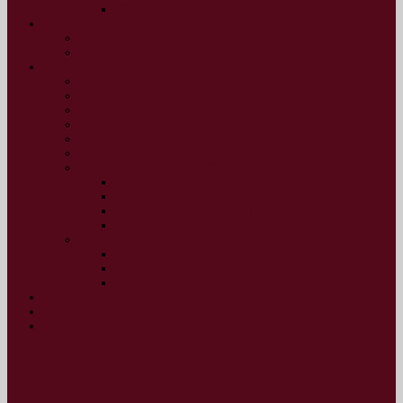
2012 рік
Головний редактор
Думки вголос
Звернення та ініціативи
Співпраця
Конференції
Для авторів статей
Про нас
Гостьова книга
Рекламні матеріали
Консультації
Архів проєкту 2019-2020
Соціальний проект «Екологія свідомості»
Вимоги до конкурсних робіт і їх подання
Реєстрація на творчий конкурс
Книги-призи для творчого конкурсу
Допомога виданню
Благодійна допомога
Способи допомоги
Меценати
Придбання
Партнери
Контакти