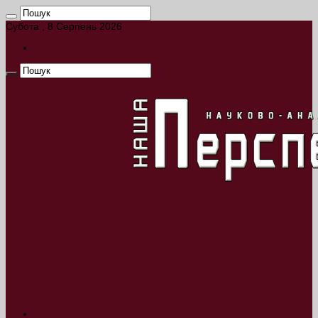
Субота , 8 Серпень 2026
КАЛЕНДАР ПОДІЙ
Наша Перспектива Науково-аналітичне
видання висвітлює широке коло
актуальних проблем, пов’язаних з
науковою діяльністю, а також
пізнавальні матеріали культурно-
історичної тематики.
Новини