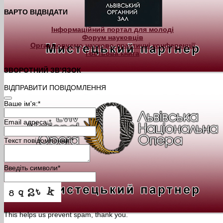
ВАРТО ВІДВІДАТИ
Інформаційний портал для молоді
Форум науковців
Організовуємо науково-практичні конференції
Гостьова книга
ЗВОРОТНИЙ ЗВ’ЯЗОК
ВІДПРАВИТИ ПОВІДОМЛЕННЯ
Ваше ім'я:
*
Email адреса:
*
Текст повідомлення:
*
Введіть символи
*
This helps us prevent spam, thank you.