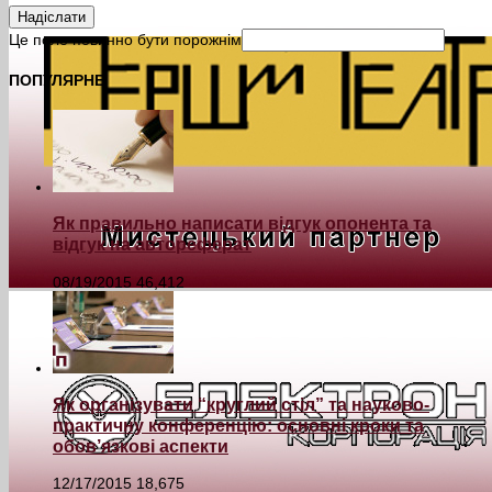
Надіслати
Це поле повинно бути порожнім
ПОПУЛЯРНЕ
Як правильно написати відгук опонента та
відгук на автореферат
08/19/2015
46,412
Як організувати “круглий стіл” та науково-
практичну конференцію: основні кроки та
обов’язкові аспекти
12/17/2015
18,675