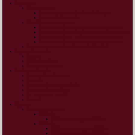
Науковцям
Важливо знати
Законодавство в сфері освіти і науки
Корисна інформація
Цікаві інтернет-ресурси
Інтернет-ресурси духовного спрямування
Інтернет-ресурси патріотичного спрямування
Інтернет-ресурси освітнього спрямування
Інтернет-ресурси наукового спрямування
Науково-практичні конференції в Україні
Науковий простір
Погляд
Обмін досвідом
Поради науковцю
Український вимір
Людина і суспільство
Інтерв’ю
Вислови відомих українців
Історичний календар
На скрижалях історії
Постаті
Журнал
Наша перспектива
2021 рік
№35, січень-грудень 2021 р.
2020 рік
№34, липень-грудень 2020 р.
№33, січень-червень 2020 р.