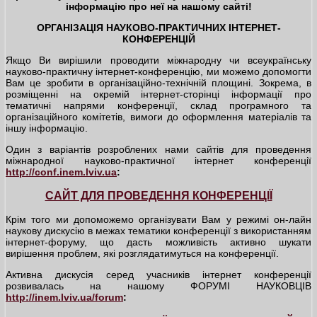
інформацію про неї на нашому сайті!
ОРГАНІЗАЦІЯ НАУКОВО-ПРАКТИЧНИХ ІНТЕРНЕТ-
КОНФЕРЕНЦІЙ
Якщо Ви вирішили проводити міжнародну чи всеукраїнську
науково-практичну інтернет-конференцію, ми можемо допомогти
Вам це зробити в організаційно-технічній площині. Зокрема, в
розміщенні на окремій інтернет-сторінці інформації про
тематичні напрями конференції, склад програмного та
організаційного комітетів, вимоги до оформлення матеріалів та
іншу інформацію.
Один з варіантів розроблених нами сайтів для проведення
міжнародної науково-практичної інтернет конференції
http://conf.inem.lviv.ua
:
САЙТ ДЛЯ ПРОВЕДЕННЯ КОНФЕРЕНЦІЇ
Крім того ми допоможемо організувати Вам у режимі он-лайн
наукову дискусію в межах тематики конференції з використанням
інтернет-форуму, що дасть можливість активно шукати
вирішення проблем, які розглядатимуться на конференції.
Активна дискусія серед учасників інтернет конференції
розвивалась на нашому ФОРУМІ НАУКОВЦІВ
http://inem.lviv.ua/forum
: