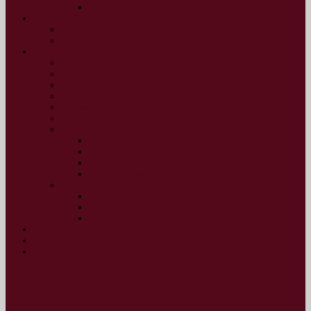
2012 рік
Головний редактор
Думки вголос
Звернення та ініціативи
Співпраця
Конференції
Для авторів статей
Про нас
Гостьова книга
Рекламні матеріали
Консультації
Архів проєкту 2019-2020
Соціальний проект «Екологія свідомості»
Вимоги до конкурсних робіт і їх подання
Реєстрація на творчий конкурс
Книги-призи для творчого конкурсу
Допомога виданню
Благодійна допомога
Способи допомоги
Меценати
Придбання
Партнери
Контакти