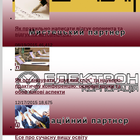
Як правильно написати відгук опонента та
відгук на автореферат
08/19/2015
46,412
Як організувати “круглий стіл” та науково-
практичну конференцію: основні кроки та
обов’язкові аспекти
12/17/2015
18,675
Есе про сучасну вищу освіту