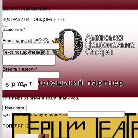
ЗВОРОТНИЙ ЗВ’ЯЗОК
ВІДПРАВИТИ ПОВІДОМЛЕННЯ
Ваше ім'я:
*
Email адреса:
*
Текст повідомлення:
*
Введіть символи
*
This helps us prevent spam, thank you.
Надіслати
Це поле повинно бути порожнім
ПОПУЛЯРНЕ