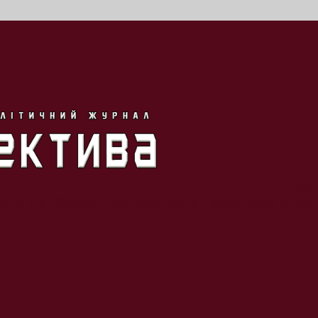
Наша
их проблем, пов’язаних з науковою діяльн