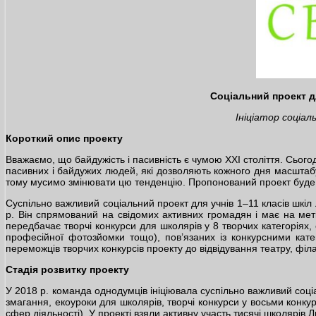
Соціальний проект дл
Ініціатор соціа
Короткий опис проекту
Вважаємо, що байдужість і пасивність є чумою ХХІ століття. Сьогодн
пасивних і байдужих людей, які дозволяють кожного дня масштабу
тому мусимо змінювати цю тенденцію. Пропонований проект буде од
Суспільно важливий соціальний проект для учнів 1–11 класів шкіл 
р. Він спрямований на свідомих активних громадян і має на мет
передбачає творчі конкурси для школярів у 8 творчих категоріях, 
професійної фотозйомки тощо), пов’язаних із конкурсними кат
переможців творчих конкурсів проекту до відвідування театру, філар
Стадія розвитку проекту
У 2018 р. команда однодумців ініціювала суспільно важливий соціа
змагання, екоуроки для школярів, творчі конкурси у восьми конку
сфер діяльності). У проекті взяли активну участь тисячі школярів 