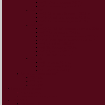
№28, січень-червень 2017 р.
№29, липень-грудень 2017 р.
2016 рік
№16-18, січень-березень 2016 р.
№19-21, квітень-червень 2016 р.
№22-27, липень-грудень 2016 р.
2015 рік
№10-12 (13-15), жовтень-грудень 2015 р.
№9 (12), вересень 2015 р.
№7-8 (10-11), липень-серпень 2015 р.
№5-6 (8-9), травень-червень 2015 р.
№4 (7), квітень 2015 р.
№3 (6), березень 2015 р.
№2 (5), лютий 2015 р.
№1 (4), січень 2015 р.
2014 рік
№3, грудень 2014 р.
№2, листопад 2014 р.
№1, жовтень 2014 р.
Архів ІАБ “Перспектива”
2014 рік
2013 рік
2012 рік
Головний редактор
Думки вголос
Звернення та ініціативи
Співпраця
Конференції