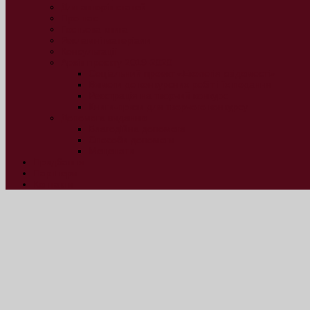
Для авторів статей
Про нас
Гостьова книга
Рекламні матеріали
Консультації
Архів проєкту 2019-2020
Соціальний проект «Екологія свідомості»
Вимоги до конкурсних робіт і їх подання
Реєстрація на творчий конкурс
Книги-призи для творчого конкурсу
Допомога виданню
Благодійна допомога
Способи допомоги
Меценати
Придбання
Партнери
Контакти