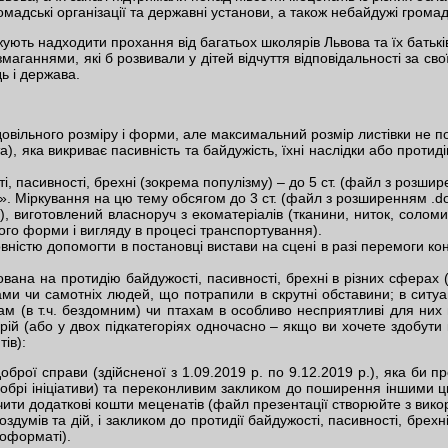
омадські організації та державні установи, а також небайдужі грома
ують надходити прохання від багатьох школярів Львова та їх батьків,
маганнями, які б розвивали у дітей відчуття відповідальності за свої
ь і держава.
 (довільного розміру і форми, але максимальний розмір листівки не
а), яка викриває пасивність та байдужість, їхні наслідки або прот
і, пасивності, брехні (зокрема популізму) – до 5 ст. (файл з розшир
. Міркування на цю тему обсягом до 3 ст. (файл з розширенням .doc
), виготовлений власноруч з екоматеріалів (тканини, ниток, солом
ого форми і вигляду в процесі транспортування).
вністю допомогти в постановці вистави на сцені в разі перемоги кон
а на протидію байдужості, пасивності, брехні в різних сферах (від
 чи самотніх людей, що потрапили в скрутні обставини; в ситуаці
 (в т.ч. бездомним) чи птахам в особливо несприятливі для них пе
орій (або у двох підкатегоріях одночасно – якщо ви хочете здобу
ів):
оброї справи (здійсненої з 1.09.2019 р. по 9.12.2019 р.), яка би п
обрі ініціативи) та переконливим закликом до поширення іншими цьо
учити додаткові кошти меценатів (файл презентації створюйте з ви
умів та дій, і закликом до протидії байдужості, пасивності, брехні
еоформаті).