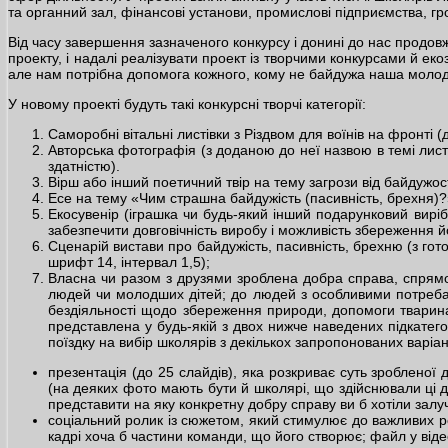
та органний зал, фінансові установи, промислові підприємства, гр
Від часу завершення зазначеного конкурсу і донині до нас продовж
проекту, і надалі реалізувати проект із творчими конкурсами й екоз
але нам потрібна допомога кожного, кому не байдужа наша молод
У новому проекті будуть такі конкурсні творчі категорії:
Саморобні вітальні листівки з Різдвом для воїнів на фронті
Авторська фотографія (з доданою до неї назвою в темі лист
здатністю).
Вірш або інший поетичний твір на тему загрози від байдужост
Есе на тему «Чим страшна байдужість (пасивність, брехня)?»
Екосувенір (іграшка чи будь-який інший подарунковий виріб
забезпечити довговічність виробу і можливість збереження й
Сценарій вистави про байдужість, пасивність, брехню (з гото
шрифт 14, інтервал 1,5);
Власна чи разом з друзями зроблена добра справа, спрямован
людей чи молодших дітей; до людей з особливими потребами
бездіяльності щодо збереження природи, допомоги тваринам
представлена у будь-якій з двох нижче наведених підкатег
поїздку на вибір школярів з декількох запропонованих варіант
презентація (до 25 слайдів), яка розкриває суть зробленої д
(на деяких фото мають бути й школярі, що здійснювали ці д
представити на яку конкретну добру справу ви б хотіли зал
соціальний ролик із сюжетом, який стимулює до важливих розд
кадрі хоча б частини команди, що його створює; файл у від