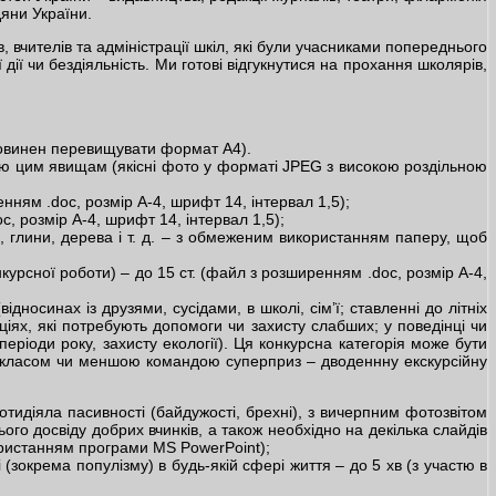
дяни України.
 вчителів та адміністрації шкіл, які були учасниками попереднього
 дії чи бездіяльність. Ми готові відгукнутися на прохання школярів,
 повинен перевищувати формат А4).
идію цим явищам (якісні фото у форматі JPEG з високою роздільною
енням .doc, розмір А-4, шрифт 14, інтервал 1,5);
, розмір А-4, шрифт 14, інтервал 1,5);
и, глини, дерева і т. д. – з обмеженим використанням паперу, щоб
курсної роботи) – до 15 ст. (файл з розширенням .doc, розмір А-4,
носинах із друзями, сусідами, в школі, сім’ї; ставленні до літніх
ях, які потребують допомоги чи захисту слабших; у поведінці чи
ріоди року, захисту екології). Ця конкурсна категорія може бути
ти класом чи меншою командою суперприз – дводеннну екскурсійну
ротидіяла пасивності (байдужості, брехні), з вичерпним фотозвітом
го досвіду добрих вчинків, а також необхідно на декілька слайдів
користанням програми MS PowerPoint);
 (зокрема популізму) в будь-якій сфері життя – до 5 хв (з участю в