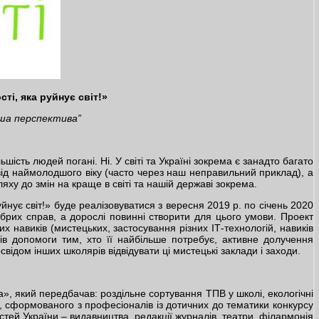
ті, яка руйнує світ!»
аша перспектива”
шість людей погані. Ні. У світі та Україні зокрема є занадто багато
від наймолодшого віку (часто через наш неправильний приклад), а
у до змін на краще в світі та нашій державі зокрема.
йнує світ!» буде реалізовуватися з вересня 2019 р. по січень 2020
брих справ, а дорослі повинні створити для цього умови. Проект
х навиків (мистецьких, застосування різних ІТ-технологій, навиків
в допомоги тим, хто її найбільше потребує, активне долучення
свідом інших школярів відвідувати ці мистецькі заклади і заходи.
а», який передбачав: роздільне сортування ТПВ у школі, екологічні
і, сформованого з професіоналів із дотичних до тематики конкурсу
астей України – видавництва, редакції журналів, театри, філармонія