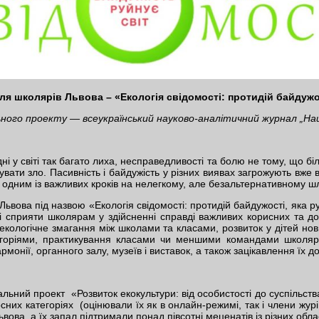
я школярів Львова – «Екологія свідомості: протидій байдужос
льного проекту — всеукраїнський науково-аналітичний журнал „Н
і у світі так багато лиха, несправедливості та болю не тому, що біль
вати зло. Пасивність і байдужість у різних виявах загрожують вже 
ним із важливих кроків на нелегкому, але безальтернативному шлях
Львова під назвою «Екологія свідомості: протидій байдужості, яка ру
і сприяти школярам у здійсненні справді важливих корисних та до
екологічне змагання між школами та класами, розвиток у дітей нови
егоріями, практикування класами чи меншими командами школярі
монії, органного залу, музеїв і виставок, а також зацікавлення їх до
льний проект «Розвиток екокультури: від особистості до суспільств
рсних категоріях (оцінювали їх як в онлайн-режимі, так і члени жур
Львова, а їх запал підтримали понад півсотні меценатів із різних обл