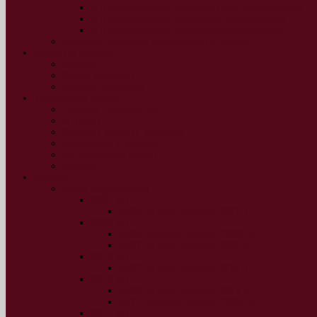
Інтернет-ресурси патріотичного спрямування
Інтернет-ресурси освітнього спрямування
Інтернет-ресурси наукового спрямування
Науково-практичні конференції в Україні
Науковий простір
Погляд
Обмін досвідом
Поради науковцю
Український вимір
Людина і суспільство
Інтерв’ю
Вислови відомих українців
Історичний календар
На скрижалях історії
Постаті
Журнал
Наша перспектива
2021 рік
№35, січень-грудень 2021 р.
2020 рік
№34, липень-грудень 2020 р.
№33, січень-червень 2020 р.
2019 рік
№32, січень-грудень 2019 р.
2018 рік
№30, січень-червень 2018 р.
№31, липень-грудень 2018 р.
2017 рік