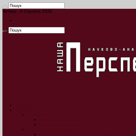
Четвер , 6 Серпень 2026
КАЛЕНДАР ПОДІЙ
видання висвітлює широке коло актуальн
культурно-історичної тематики.
Новини
Науковцям
Важливо знати
Законодавство в сфері освіти і науки
Корисна інформація
Цікаві інтернет-ресурси
Інтернет-ресурси духовного спрямування