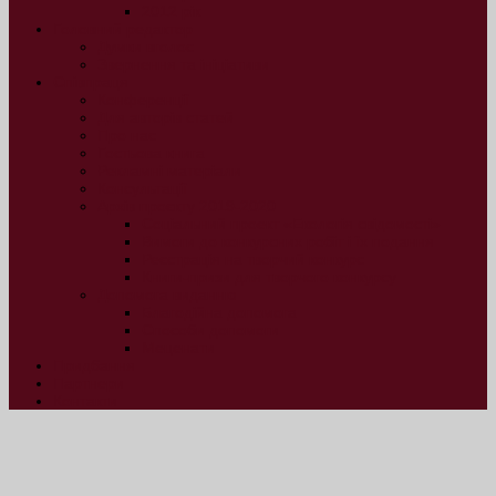
2012 рік
Головний редактор
Думки вголос
Звернення та ініціативи
Співпраця
Конференції
Для авторів статей
Про нас
Гостьова книга
Рекламні матеріали
Консультації
Архів проєкту 2019-2020
Соціальний проект «Екологія свідомості»
Вимоги до конкурсних робіт і їх подання
Реєстрація на творчий конкурс
Книги-призи для творчого конкурсу
Допомога виданню
Благодійна допомога
Способи допомоги
Меценати
Придбання
Партнери
Контакти