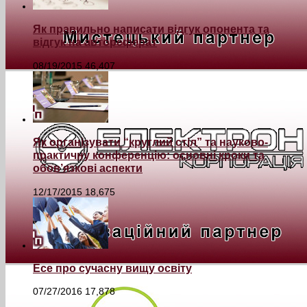
Як правильно написати відгук опонента та
відгук на автореферат
08/19/2015
46,407
Як організувати “круглий стіл” та науково-
практичну конференцію: основні кроки та
обов’язкові аспекти
12/17/2015
18,675
Есе про сучасну вищу освіту
07/27/2016
17,878