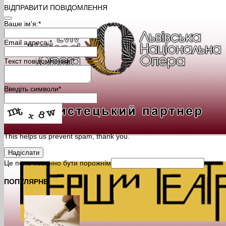
ВІДПРАВИТИ ПОВІДОМЛЕННЯ
Ваше ім'я:
*
Email адреса:
*
Текст повідомлення:
*
Введіть символи
*
This helps us prevent spam, thank you.
Надіслати
Це поле повинно бути порожнім
ПОПУЛЯРНЕ