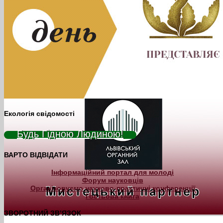
Екологія свідомості
Будь Гідною Людиною!
ВАРТО ВІДВІДАТИ
Інформаційний портал для молоді
Форум науковців
Організовуємо науково-практичні конференції
Гостьова книга
ЗВОРОТНИЙ ЗВ’ЯЗОК