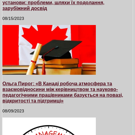
установи: проблеми, шляхи їх подолання,
зарубіжний досвід
08/15/2023
Ольга Пирог: «В Канаді робоча атмосфера та
взаємовідносини між керівництвом та науково-
педагогічними працівниками базується на повазі,
відкритості та підтримці»
08/09/2023