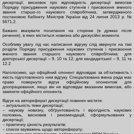
дисертації; висновок про відповідність дисертації вимогам
Порядку присудження наукових ступенів і присвоєння вченого
звання старшо-го наукового співробітника, затвердженого
постановою Кабінету Міністрів України від 24 липня 2013 р. №
5671,2.
Бажано вказувати посилання на сторінки (в дужках після
речення), в яких міститься новизна або дискусійні моменти.
Особливу увагу під час написання відгуку слід звернути на такі
розділи Порядку присудження наукових ступенів і присвоєння
вченого звання старшого наукового співробітника: для
докторської дисертації – 9, 10 та 12; для кандидатської – 9, 11 та
12.2
Наголосимо, що офіційний опонент відповідає за об’єктивність і
якість підготовленого ним відгуку. Спеціалізована вчена рада має
право повернути відгук офіційному опонентові для
доопрацювання, якщо він не відповідає вказаним вимогам, або
замінити офіційного опонента.
Відгук на автореферат дисертації повинен містити:
– актуальність теми дисертації;
– наукову новизну, обґрунтованість і вірогідність наукових
положень, висновків і рекомендацій, сформульованих у
дисертації;
– практичну цінність результатів;
– список зауважень щодо автореферату;
– висновок про відповідність роботи вимогам МОН України.