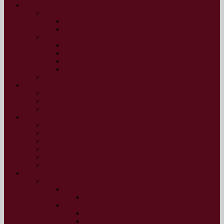
Науковцям
Важливо знати
Законодавство в сфері освіти і науки
Корисна інформація
Цікаві інтернет-ресурси
Інтернет-ресурси духовного спрямування
Інтернет-ресурси патріотичного спрямування
Інтернет-ресурси освітнього спрямування
Інтернет-ресурси наукового спрямування
Науково-практичні конференції в Україні
Науковий простір
Погляд
Обмін досвідом
Поради науковцю
Український вимір
Людина і суспільство
Інтерв’ю
Вислови відомих українців
Історичний календар
На скрижалях історії
Постаті
Журнал
Наша перспектива
2021 рік
№35, січень-грудень 2021 р.
2020 рік
№34, липень-грудень 2020 р.
№33, січень-червень 2020 р.