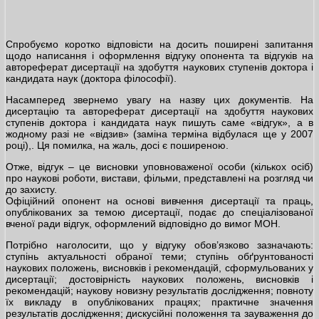
Спробуємо коротко відповісти на досить поширені запитання
щодо написання і оформлення відгуку опонента та відгуків на
автореферат дисертації на здобуття наукових ступенів доктора і
кандидата наук (доктора філософії).
Насамперед звернемо увагу на назву цих документів. На
дисертацію та автореферат дисертації на здобуття наукових
ступенів доктора і кандидата наук пишуть саме «відгук», а в
жодному разі не «відзив» (заміна терміна відбулася ще у 2007
році),. Ця помилка, на жаль, досі є поширеною.
Отже, відгук – це висновки уповноваженої особи (кількох осіб)
про наукові роботи, вистави, фільми, представлені на розгляд чи
до захисту.
Офіційний опонент на основі вивчення дисертації та праць,
опублікованих за темою дисертації, подає до спеціалізованої
вченої ради відгук, оформлений відповідно до вимог МОН.
Потрібно наголосити, що у відгуку обов’язково зазначають:
ступінь актуальності обраної теми; ступінь обґрунтованості
наукових положень, висновків і рекомендацій, сформульованих у
дисертації; достовірність наукових положень, висновків і
рекомендацій; наукову новизну результатів дослідження; повноту
їх викладу в опублікованих працях; практичне значення
результатів дослідження; дискусійні положення та зауваження до