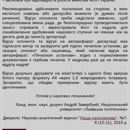
Рекомендовано здійснювати посилання на сторінки, в яких
міститься новизна або дискусійні моменти (в дужках після
речення). Відгук опонента треба надіслати завчасно, щоб
спеціалізована вчена рада, де безпосередньо проводитиметься
захист, отримала і зареєструвала його та надала для
ознайомлення здобувачеві наукового ступеня не пізніше ніж за
десять днів до захисту дисертації.
Відгук опонента та відгук на автореферат дисертації має
підписати автор та засвідчити цей підпис печаткою установи, де
працює опонент або науковець, який написав відгук на
автореферат. «Печаткою установи» згідно з нормативними
документами є гербова печатка. У жодному разі це не печатка
відділу кадрів!
Відгук доцільно друкувати на комп’ютері з одного боку аркуша
білого паперу формату А4 через 1,5 міжрядкового інтервалу.
Зрозуміло, що обидва примірники відгуку мають бути
ідентичними.
Успіхів у наукових починаннях!
Канд. екон. наук, доцент Андрій Завербний, Національний
університет «Львівська політехніка»
Джерело: Науково-аналітичний журнал “
Наша перспектива
“, №7-
8 (10-11), 2015 р.