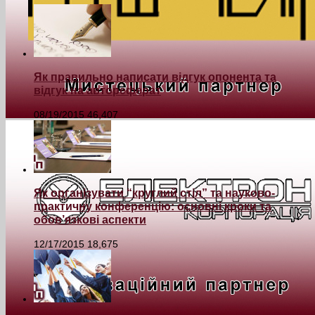
Як правильно написати відгук опонента та
відгук на автореферат
08/19/2015
46,407
Як організувати “круглий стіл” та науково-
практичну конференцію: основні кроки та
обов’язкові аспекти
12/17/2015
18,675