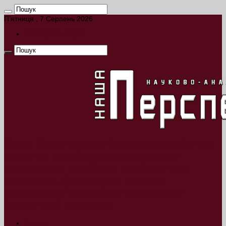
П’ятниця , 7 Серпень 2026
КАЛЕНДАР ПОДІЙ
Наша Перспектива Науково-аналітичне
видання висвітлює широке коло
актуальних проблем, пов’язаних з
науковою діяльністю, а також
пізнавальні матеріали культурно-
історичної тематики.
Новини