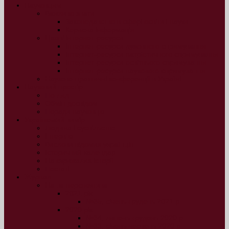
Науковцям
Важливо знати
Законодавство в сфері освіти і науки
Корисна інформація
Цікаві інтернет-ресурси
Інтернет-ресурси духовного спрямування
Інтернет-ресурси патріотичного спрямування
Інтернет-ресурси освітнього спрямування
Інтернет-ресурси наукового спрямування
Науково-практичні конференції в Україні
Науковий простір
Погляд
Обмін досвідом
Поради науковцю
Український вимір
Людина і суспільство
Інтерв’ю
Вислови відомих українців
Історичний календар
На скрижалях історії
Постаті
Журнал
Наша перспектива
2021 рік
№35, січень-грудень 2021 р.
2020 рік
№34, липень-грудень 2020 р.
№33, січень-червень 2020 р.