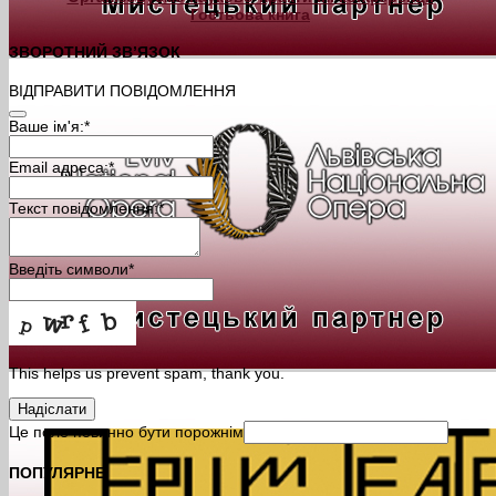
Гостьова книга
ЗВОРОТНИЙ ЗВ’ЯЗОК
ВІДПРАВИТИ ПОВІДОМЛЕННЯ
Ваше ім'я:
*
Email адреса:
*
Текст повідомлення:
*
Введіть символи
*
This helps us prevent spam, thank you.
Надіслати
Це поле повинно бути порожнім
ПОПУЛЯРНЕ