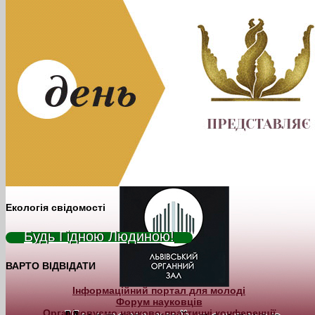
Екологія свідомості
Будь Гідною Людиною!
ВАРТО ВІДВІДАТИ
Інформаційний портал для молоді
Форум науковців
Організовуємо науково-практичні конференції