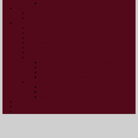
2012 рік
Головний редактор
Думки вголос
Звернення та ініціативи
Співпраця
Конференції
Для авторів статей
Про нас
Гостьова книга
Рекламні матеріали
Консультації
Архів проєкту 2019-2020
Соціальний проект «Екологія свідомості»
Вимоги до конкурсних робіт і їх подання
Реєстрація на творчий конкурс
Книги-призи для творчого конкурсу
Допомога виданню
Благодійна допомога
Способи допомоги
Меценати
Придбання
Партнери
Контакти