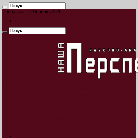
Понеділок , 10 Серпень 2026
КАЛЕНДАР ПОДІЙ
Наша Перспектива Науково-аналітичне
видання висвітлює широке коло
актуальних проблем, пов’язаних з
науковою діяльністю, а також
пізнавальні матеріали культурно-
історичної тематики.
Новини