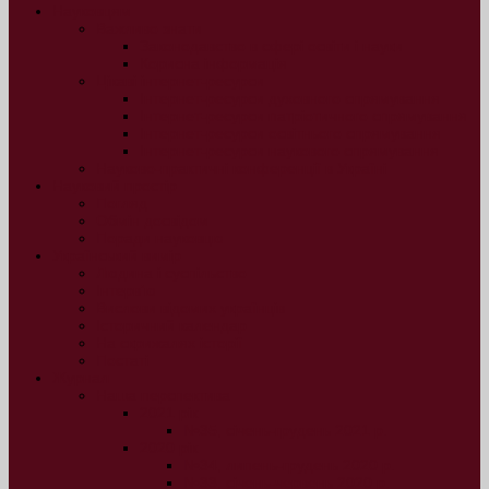
Науковцям
Важливо знати
Законодавство в сфері освіти і науки
Корисна інформація
Цікаві інтернет-ресурси
Інтернет-ресурси духовного спрямування
Інтернет-ресурси патріотичного спрямування
Інтернет-ресурси освітнього спрямування
Інтернет-ресурси наукового спрямування
Науково-практичні конференції в Україні
Науковий простір
Погляд
Обмін досвідом
Поради науковцю
Український вимір
Людина і суспільство
Інтерв’ю
Вислови відомих українців
Історичний календар
На скрижалях історії
Постаті
Журнал
Наша перспектива
2021 рік
№35, січень-грудень 2021 р.
2020 рік
№34, липень-грудень 2020 р.
№33, січень-червень 2020 р.