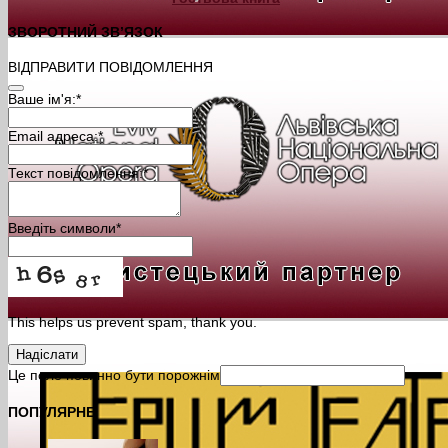
ЗВОРОТНИЙ ЗВ’ЯЗОК
ВІДПРАВИТИ ПОВІДОМЛЕННЯ
Ваше ім'я:
*
Email адреса:
*
Текст повідомлення:
*
Введіть символи
*
This helps us prevent spam, thank you.
Надіслати
Це поле повинно бути порожнім
ПОПУЛЯРНЕ