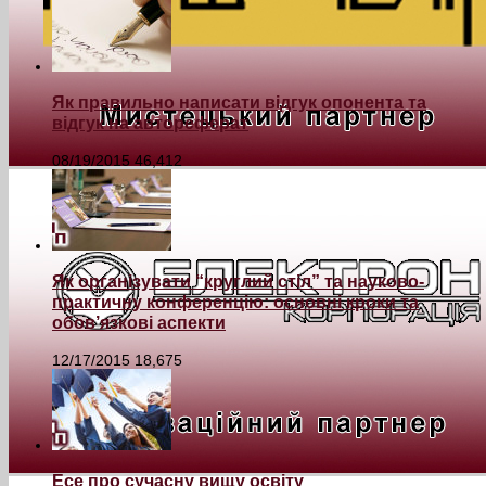
Як правильно написати відгук опонента та
відгук на автореферат
08/19/2015
46,412
Як організувати “круглий стіл” та науково-
практичну конференцію: основні кроки та
обов’язкові аспекти
12/17/2015
18,675
Есе про сучасну вищу освіту