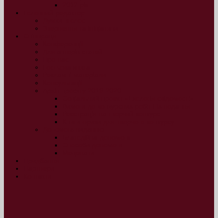
2012 рік
Головний редактор
Думки вголос
Звернення та ініціативи
Співпраця
Конференції
Для авторів статей
Про нас
Гостьова книга
Рекламні матеріали
Консультації
Архів проєкту 2019-2020
Соціальний проект «Екологія свідомості»
Вимоги до конкурсних робіт і їх подання
Реєстрація на творчий конкурс
Книги-призи для творчого конкурсу
Допомога виданню
Благодійна допомога
Способи допомоги
Меценати
Придбання
Партнери
Контакти