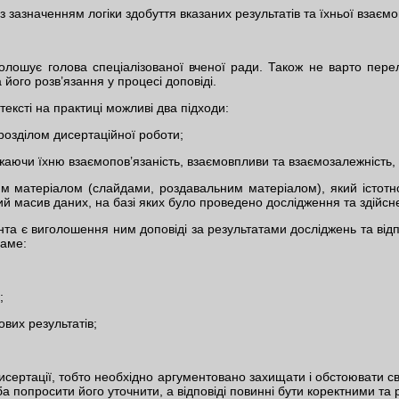
із зазначенням логіки здобуття вказаних результатів та їхньої взаємо
голошує голова спеціалізованої вченої ради. Також не варто перел
 його розв’язання у процесі доповіді.
ексті на практиці можливі два підходи:
розділом дисертаційної роботи;
аючи їхню взаємопов’язаність, взаємовпливи та взаємозалежність, 
 матеріалом (слайдами, роздавальним матеріалом), який істотно 
ий масив даних, на базі яких було проведено дослідження та здійсн
та є виголошення ним доповіді за результатами досліджень та відпо
саме:
;
вих результатів;
дисертації, тобто необхідно аргументовано захищати і обстоювати с
а попросити його уточнити, а відповіді повинні бути коректними та 