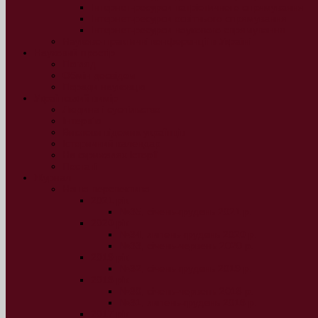
Інтернет-ресурси патріотичного спрямування
Інтернет-ресурси освітнього спрямування
Інтернет-ресурси наукового спрямування
Науково-практичні конференції в Україні
Науковий простір
Погляд
Обмін досвідом
Поради науковцю
Український вимір
Людина і суспільство
Інтерв’ю
Вислови відомих українців
Історичний календар
На скрижалях історії
Постаті
Журнал
Наша перспектива
2021 рік
№35, січень-грудень 2021 р.
2020 рік
№34, липень-грудень 2020 р.
№33, січень-червень 2020 р.
2019 рік
№32, січень-грудень 2019 р.
2018 рік
№30, січень-червень 2018 р.
№31, липень-грудень 2018 р.
2017 рік