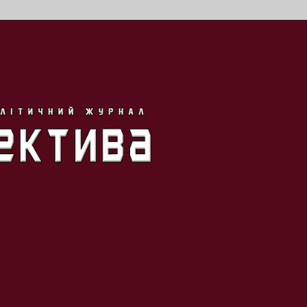
Наша
их проблем, пов’язаних з науковою діяльн