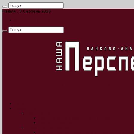
Неділя , 9 Серпень 2026
КАЛЕНДАР ПОДІЙ
видання висвітлює широке коло актуальн
культурно-історичної тематики.
Новини
Науковцям
Важливо знати
Законодавство в сфері освіти і науки
Корисна інформація
Цікаві інтернет-ресурси
Інтернет-ресурси духовного спрямування