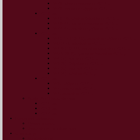
№28, січень-червень 2017 р.
№29, липень-грудень 2017 р.
2016 рік
№16-18, січень-березень 2016 р.
№19-21, квітень-червень 2016 р.
№22-27, липень-грудень 2016 р.
2015 рік
№10-12 (13-15), жовтень-грудень 2015 р.
№9 (12), вересень 2015 р.
№7-8 (10-11), липень-серпень 2015 р.
№5-6 (8-9), травень-червень 2015 р.
№4 (7), квітень 2015 р.
№3 (6), березень 2015 р.
№2 (5), лютий 2015 р.
№1 (4), січень 2015 р.
2014 рік
№3, грудень 2014 р.
№2, листопад 2014 р.
№1, жовтень 2014 р.
Архів ІАБ “Перспектива”
2014 рік
2013 рік
2012 рік
Головний редактор
Думки вголос
Звернення та ініціативи
Співпраця
Конференції