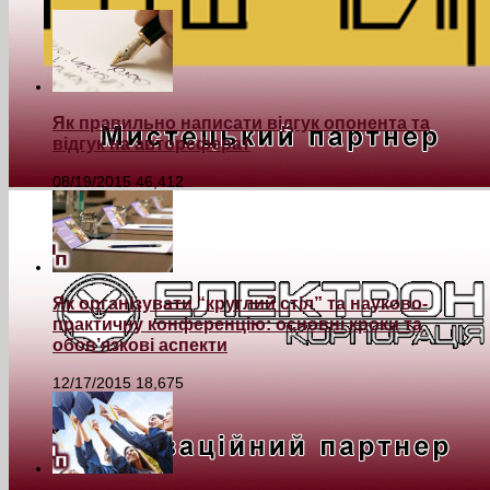
Як правильно написати відгук опонента та
відгук на автореферат
08/19/2015
46,412
Як організувати “круглий стіл” та науково-
практичну конференцію: основні кроки та
обов’язкові аспекти
12/17/2015
18,675