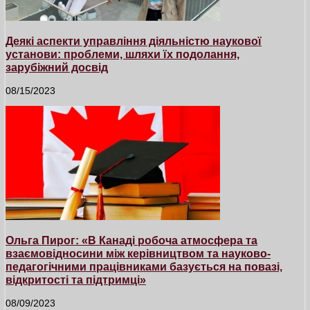
Деякі аспекти управління діяльністю наукової
установи: проблеми, шляхи їх подолання,
зарубіжний досвід
08/15/2023
Ольга Пирог: «В Канаді робоча атмосфера та
взаємовідносини між керівництвом та науково-
педагогічними працівниками базується на повазі,
відкритості та підтримці»
08/09/2023