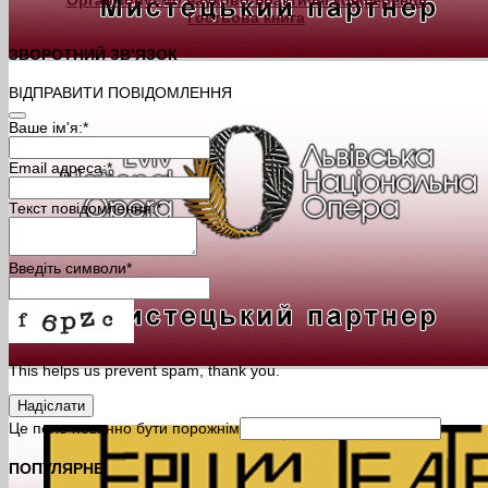
Гостьова книга
ЗВОРОТНИЙ ЗВ’ЯЗОК
ВІДПРАВИТИ ПОВІДОМЛЕННЯ
Ваше ім'я:
*
Email адреса:
*
Текст повідомлення:
*
Введіть символи
*
This helps us prevent spam, thank you.
Надіслати
Це поле повинно бути порожнім
ПОПУЛЯРНЕ