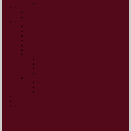
2012 рік
Головний редактор
Думки вголос
Звернення та ініціативи
Співпраця
Конференції
Для авторів статей
Про нас
Гостьова книга
Рекламні матеріали
Консультації
Архів проєкту 2019-2020
Соціальний проект «Екологія свідомості»
Вимоги до конкурсних робіт і їх подання
Реєстрація на творчий конкурс
Книги-призи для творчого конкурсу
Допомога виданню
Благодійна допомога
Способи допомоги
Меценати
Придбання
Партнери
Контакти