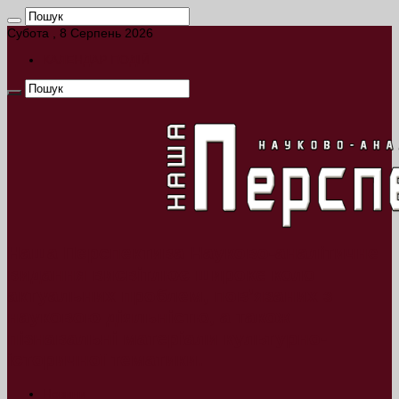
Субота , 8 Серпень 2026
КАЛЕНДАР ПОДІЙ
Наша Перспектива Науково-аналітичне
видання висвітлює широке коло
актуальних проблем, пов’язаних з
науковою діяльністю, а також
пізнавальні матеріали культурно-
історичної тематики.
Новини