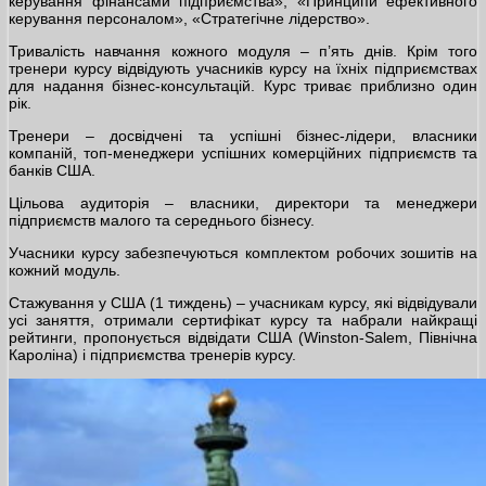
керування фінансами підприємства», «Принципи ефективного
керування персоналом», «Стратегічне лідерство».
Тривалість навчання кожного модуля – п’ять днів. Крім того
тренери курсу відвідують учасників курсу на їхніх підприємствах
для надання бізнес-консультацій. Курс триває приблизно один
рік.
Тренери – досвідчені та успішні бізнес-лідери, власники
компаній, топ-менеджери успішних комерційних підприємств та
банків США.
Цільова аудиторія – власники, директори та менеджери
підприємств малого та середнього бізнесу.
Учасники курсу забезпечуються комплектом робочих зошитів на
кожний модуль.
Стажування у США (1 тиждень) – учасникам курсу, які відвідували
усі заняття, отримали сертифікат курсу та набрали найкращі
рейтинги, пропонується відвідати США (Winston-Salem, Північна
Кароліна) і підприємства тренерів курсу.