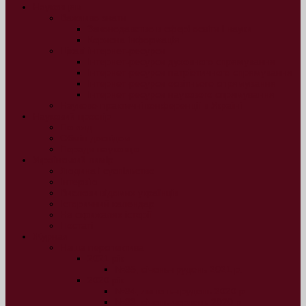
Науковцям
Важливо знати
Законодавство в сфері освіти і науки
Корисна інформація
Цікаві інтернет-ресурси
Інтернет-ресурси духовного спрямування
Інтернет-ресурси патріотичного спрямування
Інтернет-ресурси освітнього спрямування
Інтернет-ресурси наукового спрямування
Науково-практичні конференції в Україні
Науковий простір
Погляд
Обмін досвідом
Поради науковцю
Український вимір
Людина і суспільство
Інтерв’ю
Вислови відомих українців
Історичний календар
На скрижалях історії
Постаті
Журнал
Наша перспектива
2021 рік
№35, січень-грудень 2021 р.
2020 рік
№34, липень-грудень 2020 р.
№33, січень-червень 2020 р.