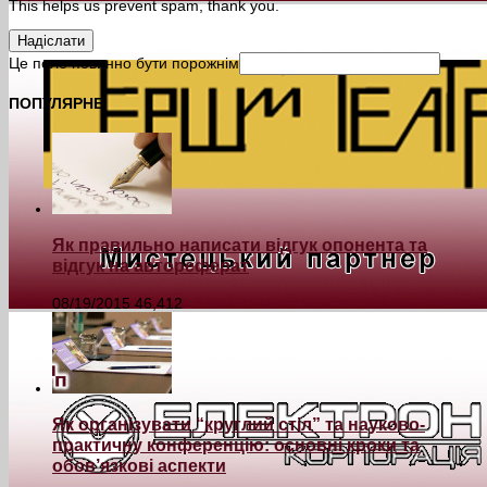
This helps us prevent spam, thank you.
Надіслати
Це поле повинно бути порожнім
ПОПУЛЯРНЕ
Як правильно написати відгук опонента та
відгук на автореферат
08/19/2015
46,412
Як організувати “круглий стіл” та науково-
практичну конференцію: основні кроки та
обов’язкові аспекти