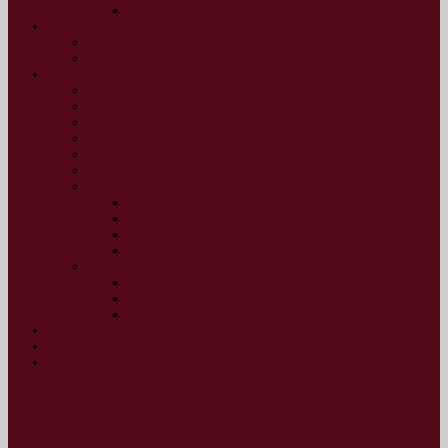
2012 рік
Головний редактор
Думки вголос
Звернення та ініціативи
Співпраця
Конференції
Для авторів статей
Про нас
Гостьова книга
Рекламні матеріали
Консультації
Архів проєкту 2019-2020
Соціальний проект «Екологія свідомості»
Вимоги до конкурсних робіт і їх подання
Реєстрація на творчий конкурс
Книги-призи для творчого конкурсу
Допомога виданню
Благодійна допомога
Способи допомоги
Меценати
Придбання
Партнери
Контакти