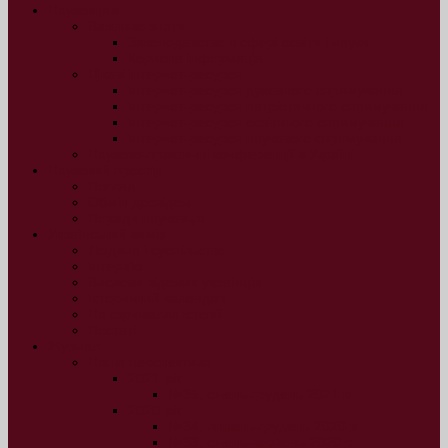
Науковцям
Важливо знати
Законодавство в сфері освіти і науки
Корисна інформація
Цікаві інтернет-ресурси
Інтернет-ресурси духовного спрямування
Інтернет-ресурси патріотичного спрямування
Інтернет-ресурси освітнього спрямування
Інтернет-ресурси наукового спрямування
Науково-практичні конференції в Україні
Науковий простір
Погляд
Обмін досвідом
Поради науковцю
Український вимір
Людина і суспільство
Інтерв’ю
Вислови відомих українців
Історичний календар
На скрижалях історії
Постаті
Журнал
Наша перспектива
2021 рік
№35, січень-грудень 2021 р.
2020 рік
№34, липень-грудень 2020 р.
№33, січень-червень 2020 р.