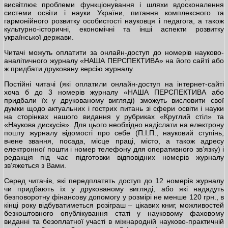
висвітлює проблеми функціонування і шляхи вдосконалення
системи освіти і науки України, питання комплексного та
гармонійного розвитку особистості науковця і педагога, а також
культурно-історичні, економічні та інші аспекти розвитку
української держави.
Читачі можуть оплатити за онлайн-доступ до номерів науково-
аналітичного журналу «НАША ПЕРСПЕКТИВА» на його сайті або
ж придбати друковану версію журналу.
Постійні читачі (які оплатили онлайн-доступ на інтернет-сайті
хоча б до 3 номерів журналу «НАША ПЕРСПЕКТИВА або
придбали їх у друкованому вигляді) зможуть висловити свої
думки щодо актуальних і гострих питань зі сфери освіти і науки
на сторінках нашого видання у рубриках «Круглий стіл» та
«Наукова дискусія». Для цього необхідно надіслати на електрону
пошту журналу відомості про себе (П.І.П., науковий ступінь,
вчене звання, посада, місце праці, місто, а також адресу
електронної пошти і номер телефону для оперативного зв’язку) і
редакція під час підготовки відповідних номерів журналу
зв’яжеться з Вами.
Серед читачів, які передплатять доступ до 12 номерів журналу
чи придбають їх у друкованому вигляді, або які нададуть
безповоротну фінансову допомогу у розмірі не менше 120 грн., в
кінці року відбуватиметься розіграш – цікавих книг, можливостей
безкоштовного опублікування статі у науковому фаховому
виданні та безоплатної участі в міжнародній науково-практичній