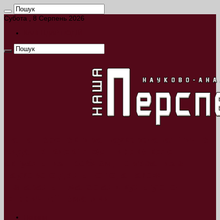
Субота , 8 Серпень 2026
КАЛЕНДАР ПОДІЙ
Наша Перспектива Науково-аналітичне
видання висвітлює широке коло
актуальних проблем, пов’язаних з
науковою діяльністю, а також
пізнавальні матеріали культурно-
історичної тематики.
Новини