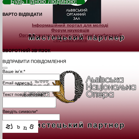
Будь Гідною Людиною!
ВАРТО ВІДВІДАТИ
Інформаційний портал для молоді
Форум науковців
Організовуємо науково-практичні конференції
Гостьова книга
ЗВОРОТНИЙ ЗВ’ЯЗОК
ВІДПРАВИТИ ПОВІДОМЛЕННЯ
Ваше ім'я:
*
Email адреса:
*
Текст повідомлення:
*
Введіть символи
*