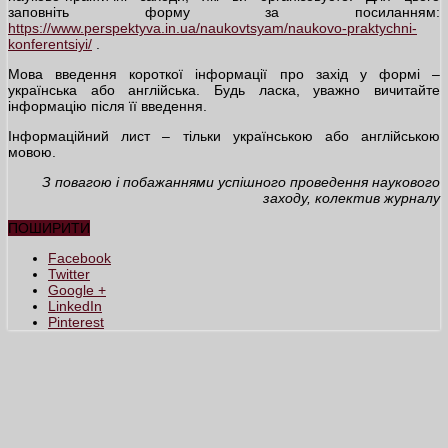
заповніть форму за посиланням:
https://www.perspektyva.in.ua/naukovtsyam/naukovo-praktychni-
konferentsiyi/
.
Мова введення короткої інформації про захід у формі –
українська або англійська. Будь ласка, уважно вичитайте
інформацію після її введення.
Інформаційний лист – тільки українською або англійською
мовою.
З повагою і побажаннями успішного проведення наукового
заходу, колектив журналу
ПОШИРИТИ
Facebook
Twitter
Google +
LinkedIn
Pinterest