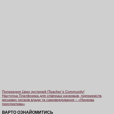
Попередня
Цикл зустрічей ITeacher’s Community!
Наступна
Платформа для співпраці науковців, підприємств,
місцевих органів влади та самоврядування – «Наукова
перспектива»
ВАРТО ОЗНАЙОМИТИСЬ