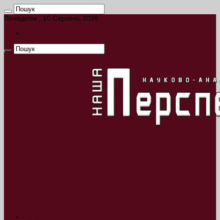
Понеділок , 10 Серпень 2026
КАЛЕНДАР ПОДІЙ
Наша Перспектива Науково-аналітичне
видання висвітлює широке коло
актуальних проблем, пов’язаних з
науковою діяльністю, а також
пізнавальні матеріали культурно-
історичної тематики.
Новини