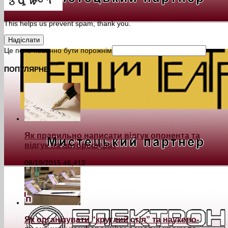
This helps us prevent spam, thank you.
Надіслати
Це поле повинно бути порожнім
ПОПУЛЯРНЕ
Як правильно написати відгук опонента та
відгук на автореферат
08/19/2015
46,412
Як організувати “круглий стіл” та науково-