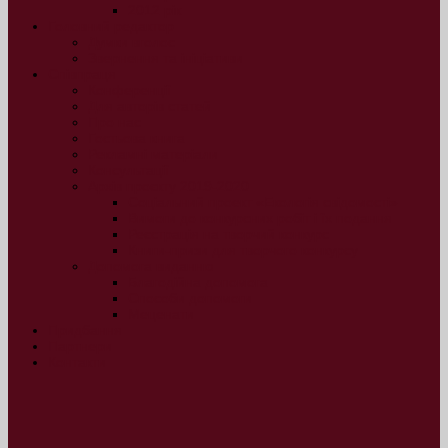
2012 рік
Головний редактор
Думки вголос
Звернення та ініціативи
Співпраця
Конференції
Для авторів статей
Про нас
Гостьова книга
Рекламні матеріали
Консультації
Архів проєкту 2019-2020
Соціальний проект «Екологія свідомості»
Вимоги до конкурсних робіт і їх подання
Реєстрація на творчий конкурс
Книги-призи для творчого конкурсу
Допомога виданню
Благодійна допомога
Способи допомоги
Меценати
Придбання
Партнери
Контакти