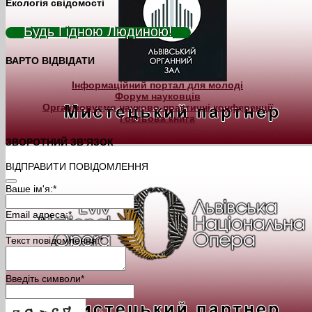
Екологія свідомості
Будь Гідною Людиною!
ВАРТО ВІДВІДАТИ
Інформаційний портал для молоді
Форум науковців
Організовуємо науково-практичні конференції
Гостьова книга
ЗВОРОТНИЙ ЗВ’ЯЗОК
ВІДПРАВИТИ ПОВІДОМЛЕННЯ
Ваше ім'я:
*
Email адреса:
*
Текст повідомлення:
*
Введіть символи
*