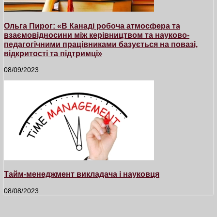
Ольга Пирог: «В Канаді робоча атмосфера та
взаємовідносини між керівництвом та науково-
педагогічними працівниками базується на повазі,
відкритості та підтримці»
08/09/2023
Тайм-менеджмент викладача і науковця
08/08/2023