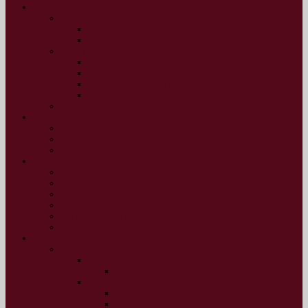
Науковцям
Важливо знати
Законодавство в сфері освіти і науки
Корисна інформація
Цікаві інтернет-ресурси
Інтернет-ресурси духовного спрямування
Інтернет-ресурси патріотичного спрямування
Інтернет-ресурси освітнього спрямування
Інтернет-ресурси наукового спрямування
Науково-практичні конференції в Україні
Науковий простір
Погляд
Обмін досвідом
Поради науковцю
Український вимір
Людина і суспільство
Інтерв’ю
Вислови відомих українців
Історичний календар
На скрижалях історії
Постаті
Журнал
Наша перспектива
2021 рік
№35, січень-грудень 2021 р.
2020 рік
№34, липень-грудень 2020 р.
№33, січень-червень 2020 р.