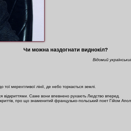
Чи можна наздогнати виднокіл?
Відомий українськи
о тої мерехтливої лінії, де небо торкається землі.
ься відкриттями. Саме вони впевнено рухають Людство вперед.
ідкриттів, про що знаменитий французько-польський поет Гійом Апол