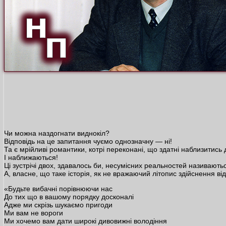
Чи можна наздогнати виднокіл?
Відповідь на це запитання чуємо однозначну — ні!
Та є мрійливі романтики, котрі переконані, що здатні наблизитись д
І наближаються!
Ці зустрічі двох, здавалось би, несумісних реальностей називают
А, власне, що таке історія, як не вражаючий літопис здійснення в
«Будьте вибачні порівнюючи нас
До тих що в вашому порядку досконалі
Адже ми скрізь шукаємо пригоди
Ми вам не вороги
Ми хочемо вам дати широкі дивовижні володіння