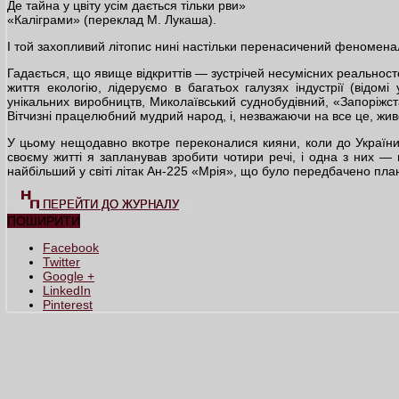
Де тайна у цвіту усім дається тільки рви»
«Каліграми» (переклад М. Лукаша).
І той захопливий літопис нині настільки перенасичений феномен
Гадається, що явище відкриттів — зустрічей несумісних реальност
життя екологію, лідеруємо в багатьох галузях індустрії (відомі
унікальних виробництв, Миколаївський суднобудівний, «Запоріжст
Вітчизні працелюбний мудрий народ, і, незважаючи на все це, жив
У цьому нещодавно вкотре переконалися кияни, коли до України 
своєму житті я запланував зробити чотири речі, і одна з них — 
найбільший у світі літак Ан-225 «Мрія», що було передбачено план
ПЕРЕЙТИ ДО ЖУРНАЛУ
ПОШИРИТИ
Facebook
Twitter
Google +
LinkedIn
Pinterest