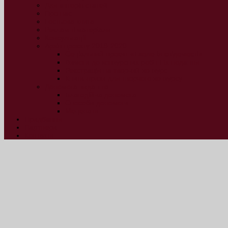
Для авторів статей
Про нас
Гостьова книга
Рекламні матеріали
Консультації
Архів проєкту 2019-2020
Соціальний проект «Екологія свідомості»
Вимоги до конкурсних робіт і їх подання
Реєстрація на творчий конкурс
Книги-призи для творчого конкурсу
Допомога виданню
Благодійна допомога
Способи допомоги
Меценати
Придбання
Партнери
Контакти