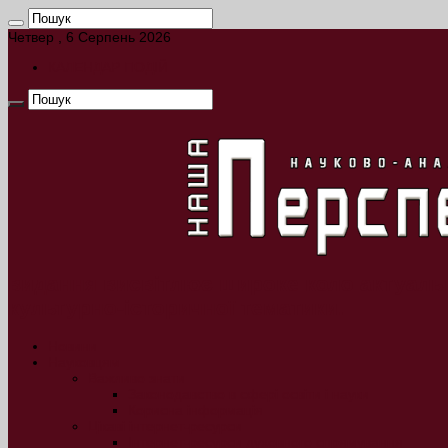
Четвер , 6 Серпень 2026
КАЛЕНДАР ПОДІЙ
видання висвітлює широке коло актуальн
культурно-історичної тематики.
Новини
Науковцям
Важливо знати
Законодавство в сфері освіти і науки
Корисна інформація
Цікаві інтернет-ресурси
Інтернет-ресурси духовного спрямування