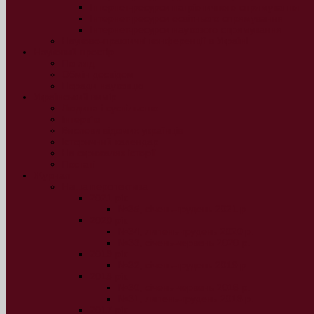
Інтернет-ресурси патріотичного спрямування
Інтернет-ресурси освітнього спрямування
Інтернет-ресурси наукового спрямування
Науково-практичні конференції в Україні
Науковий простір
Погляд
Обмін досвідом
Поради науковцю
Український вимір
Людина і суспільство
Інтерв’ю
Вислови відомих українців
Історичний календар
На скрижалях історії
Постаті
Журнал
Наша перспектива
2021 рік
№35, січень-грудень 2021 р.
2020 рік
№34, липень-грудень 2020 р.
№33, січень-червень 2020 р.
2019 рік
№32, січень-грудень 2019 р.
2018 рік
№30, січень-червень 2018 р.
№31, липень-грудень 2018 р.
2017 рік