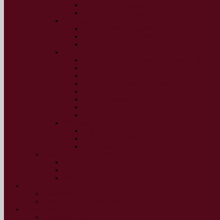
№28, січень-червень 2017 р.
№29, липень-грудень 2017 р.
2016 рік
№16-18, січень-березень 2016 р.
№19-21, квітень-червень 2016 р.
№22-27, липень-грудень 2016 р.
2015 рік
№10-12 (13-15), жовтень-грудень 2015 р.
№9 (12), вересень 2015 р.
№7-8 (10-11), липень-серпень 2015 р.
№5-6 (8-9), травень-червень 2015 р.
№4 (7), квітень 2015 р.
№3 (6), березень 2015 р.
№2 (5), лютий 2015 р.
№1 (4), січень 2015 р.
2014 рік
№3, грудень 2014 р.
№2, листопад 2014 р.
№1, жовтень 2014 р.
Архів ІАБ “Перспектива”
2014 рік
2013 рік
2012 рік
Головний редактор
Думки вголос
Звернення та ініціативи
Співпраця
Конференції