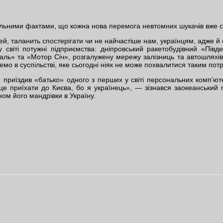
альними фактами, що кожна нова перемога невтомних шукачів вже 
ей, таланить спостерігати чи не найчастіше нам, українцям, адже 
 у світі потужні підприємства: дніпровський ракетобудівний «Пів
аль» та «Мотор Січ», розгалужену мережу залізниць та автошляхів,
емо в суспільстві, яке сьогодні ніяк не може похвалитися таким по
приїздив «батько» одного з перших у світі персональних комп’ютер
це приїхати до Києва, бо я українець», — зізнався заокеанський г
ом його мандрівки в Україну.