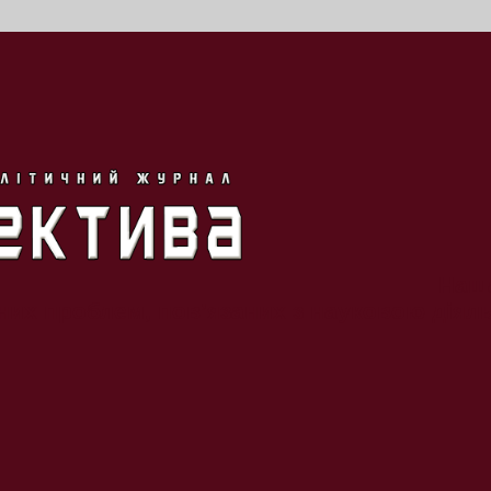
Наша
их проблем, пов’язаних з науковою діяльн