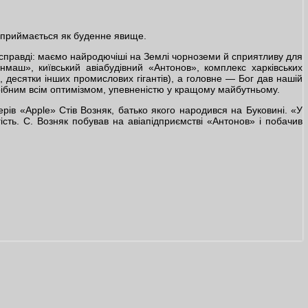
сприймається як буденне явище.
й справді: маємо найродючіші на Землі чорноземи й сприятливу для
денмаш», київський авіабудівний «Антонов», комплекс харківських
 десятки інших промислових гігантів), а головне — Бог дав нашій
трібним всім оптимізмом, упевненістю у кращому майбутньому.
ів «Apple» Стів Возняк, батько якого народився на Буковині. «У
ість. С. Возняк побував на авіапідприємстві «Антонов» і побачив