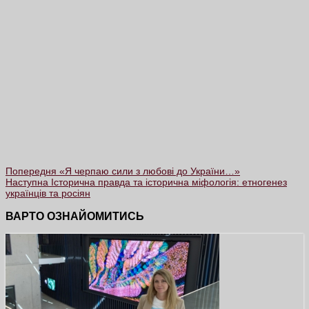
Попередня
«Я черпаю сили з любові до України…»
Наступна
Історична правда та історична міфологія: етногенез
українців та росіян
ВАРТО ОЗНАЙОМИТИСЬ