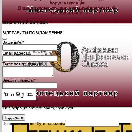
Форум науковців
Організовуємо науково-практичні конференції
Гостьова книга
ЗВОРОТНИЙ ЗВ’ЯЗОК
ВІДПРАВИТИ ПОВІДОМЛЕННЯ
Ваше ім'я:
*
Email адреса:
*
Текст повідомлення:
*
Введіть символи
*
This helps us prevent spam, thank you.
Надіслати
Це поле повинно бути порожнім