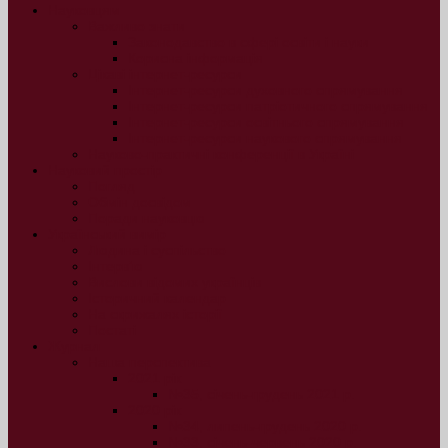
Науковцям
Важливо знати
Законодавство в сфері освіти і науки
Корисна інформація
Цікаві інтернет-ресурси
Інтернет-ресурси духовного спрямування
Інтернет-ресурси патріотичного спрямування
Інтернет-ресурси освітнього спрямування
Інтернет-ресурси наукового спрямування
Науково-практичні конференції в Україні
Науковий простір
Погляд
Обмін досвідом
Поради науковцю
Український вимір
Людина і суспільство
Інтерв’ю
Вислови відомих українців
Історичний календар
На скрижалях історії
Постаті
Журнал
Наша перспектива
2021 рік
№35, січень-грудень 2021 р.
2020 рік
№34, липень-грудень 2020 р.
№33, січень-червень 2020 р.