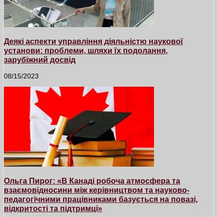
Деякі аспекти управління діяльністю наукової
установи: проблеми, шляхи їх подолання,
зарубіжний досвід
08/15/2023
Ольга Пирог: «В Канаді робоча атмосфера та
взаємовідносини між керівництвом та науково-
педагогічними працівниками базується на повазі,
відкритості та підтримці»