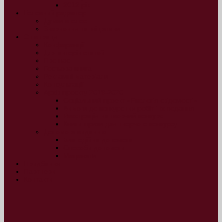
2012 рік
Головний редактор
Думки вголос
Звернення та ініціативи
Співпраця
Конференції
Для авторів статей
Про нас
Гостьова книга
Рекламні матеріали
Консультації
Архів проєкту 2019-2020
Соціальний проект «Екологія свідомості»
Вимоги до конкурсних робіт і їх подання
Реєстрація на творчий конкурс
Книги-призи для творчого конкурсу
Допомога виданню
Благодійна допомога
Способи допомоги
Меценати
Придбання
Партнери
Контакти