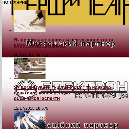
ПОПУЛЯРНЕ
Як правильно написати відгук опонента та
відгук на автореферат
08/19/2015
46,412
Як організувати “круглий стіл” та науково-
практичну конференцію: основні кроки та
обов’язкові аспекти
12/17/2015
18,675