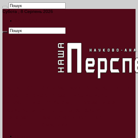
Субота , 8 Серпень 2026
КАЛЕНДАР ПОДІЙ
Наша Перспектива Науково-аналітичне
видання висвітлює широке коло
актуальних проблем, пов’язаних з
науковою діяльністю, а також
пізнавальні матеріали культурно-
історичної тематики.
Новини