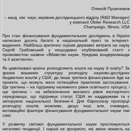
Олексій Пушечніков
– канд. хім. наук, керівник дослідницького відділу (R&D Manager)
у компанії Obiter Research LLC
Champaign, Illinois, USA
Про стан фінансування фундаментальних досліджень в Україні
написано досить багато в національній пресі та інтернет-
виданнях. Найбільш критично оцінив державні витрати на науку
Сергій Грабовський у нещодавно опублікованій статті з
промовистою назвою «Вбивство науки. Урядова зондеркоманда
та її асистенти».
Як цивілізовані країни розподіляють кошти на науку й освіту? За
зразок візьмемо структуру розподілу науково-дослідних
бюджетних коштів у США, де лише третина фінансування йде на
проекти, що можуть мати потенційне практичне застосування.
Ще третина – на підтримку належного рівня освітнього процесу, і
ще третина – на забезпечення високого рівня експертного
середовища, що підтримує статус США як наддержави та є
запорукою національної безпеки-4. Для Євросоюзу пропорції
розподілу коштів, можливо, дещо інші, але, очевидно,
мотиваційні фактори фінансування фундаментальної науки такі
самі.
У розвитку світової фундаментальної науки простежуються
негативні тенденції. І наразі не зрозуміло, які зміни чекають на