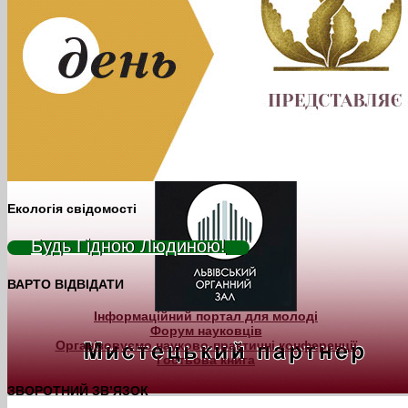
Екологія свідомості
Будь Гідною Людиною!
ВАРТО ВІДВІДАТИ
Інформаційний портал для молоді
Форум науковців
Організовуємо науково-практичні конференції
Гостьова книга
ЗВОРОТНИЙ ЗВ’ЯЗОК