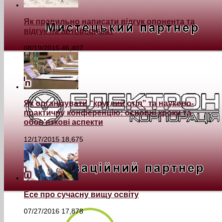
Як правильно написати відгук опонента та
відгук на автореферат
08/19/2015
46,407
Як організувати “круглий стіл” та науково-
практичну конференцію: основні кроки та
обов’язкові аспекти
12/17/2015
18,675
Есе про сучасну вищу освіту
07/27/2016
17,878