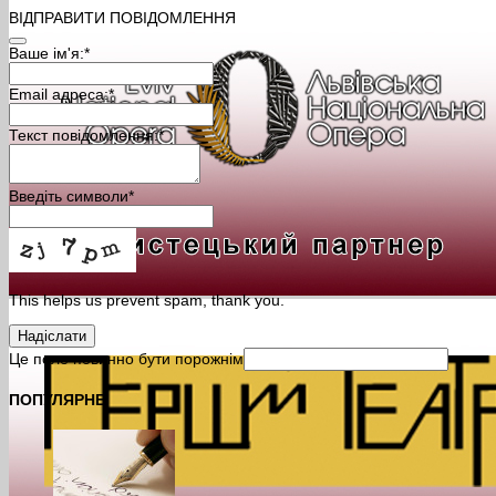
ВІДПРАВИТИ ПОВІДОМЛЕННЯ
Ваше ім'я:
*
Email адреса:
*
Текст повідомлення:
*
Введіть символи
*
This helps us prevent spam, thank you.
Надіслати
Це поле повинно бути порожнім
ПОПУЛЯРНЕ