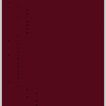
Науковцям
Важливо знати
Законодавство в сфері освіти і науки
Корисна інформація
Цікаві інтернет-ресурси
Інтернет-ресурси духовного спрямування
Інтернет-ресурси патріотичного спрямування
Інтернет-ресурси освітнього спрямування
Інтернет-ресурси наукового спрямування
Науково-практичні конференції в Україні
Науковий простір
Погляд
Обмін досвідом
Поради науковцю
Український вимір
Людина і суспільство
Інтерв’ю
Вислови відомих українців
Історичний календар
На скрижалях історії
Постаті
Журнал
Наша перспектива
2021 рік
№35, січень-грудень 2021 р.
2020 рік
№34, липень-грудень 2020 р.
№33, січень-червень 2020 р.