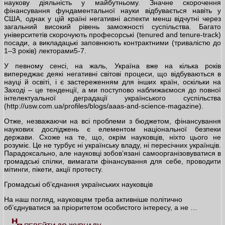
наукову діяльність у майбутньому. Значне скорочення
фінансування фундаментальної науки відбувається навіть у
США, однак у цій країні негативні аспекти менш відчутні через
загальний високий рівень заможності суспільства. Багато
університетів скорочують професорські (tenured and tenure-track)
посади, а викладацькі заповнюють контрактними (тривалістю до
1–3 років) лекторами5-7.
У певному сенсі, на жаль, Україна вже на кілька років
випереджає деякі негативні світові процеси, що відбуваються в
науці й освіті, і є застереженням для інших країн, оскільки на
Заході – це тенденції, а ми поступово наближаємося до повної
інтелектуальної деградації українського суспільства
(http://usw.com.ua/profiles/blogs/aaas-and-science-magazine).
Отже, незважаючи на всі проблеми з бюджетом, фінансування
наукових досліджень є елементом національної безпеки
держави. Схоже на те, що, окрім науковців, ніхто цього не
розуміє. Це не турбує ні українську владу, ні пересічних українців.
Парадоксально, але науковці зобов’язані самоорганізовуватися в
громадські спілки, вимагати фінансування для себе, проводити
мітинги, пікети, акції протесту.
Громадські об’єднання українських науковців
На наш погляд, науковцям треба активніше політично
об’єднуватися за пріоритетом особистого інтересу, а не …