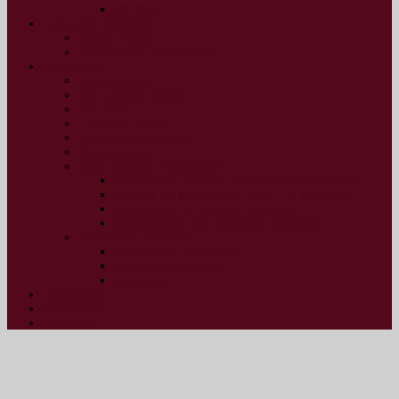
2012 рік
Головний редактор
Думки вголос
Звернення та ініціативи
Співпраця
Конференції
Для авторів статей
Про нас
Гостьова книга
Рекламні матеріали
Консультації
Архів проєкту 2019-2020
Соціальний проект «Екологія свідомості»
Вимоги до конкурсних робіт і їх подання
Реєстрація на творчий конкурс
Книги-призи для творчого конкурсу
Допомога виданню
Благодійна допомога
Способи допомоги
Меценати
Придбання
Партнери
Контакти