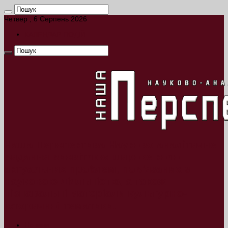
Четвер , 6 Серпень 2026
КАЛЕНДАР ПОДІЙ
Наша Перспектива Науково-аналітичне
видання висвітлює широке коло
актуальних проблем, пов’язаних з
науковою діяльністю, а також
пізнавальні матеріали культурно-
історичної тематики.
Новини